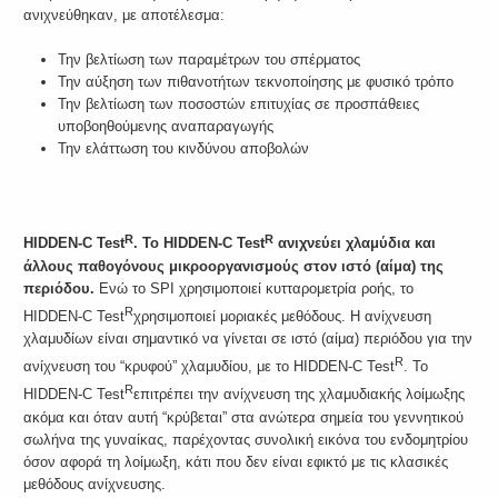
ανιχνεύθηκαν, με αποτέλεσμα:
Την βελτίωση των παραμέτρων του σπέρματος
Την αύξηση των πιθανοτήτων τεκνοποίησης με φυσικό τρόπο
Την βελτίωση των ποσοστών επιτυχίας σε προσπάθειες
υποβοηθούμενης αναπαραγωγής
Την ελάττωση του κινδύνου αποβολών
R
R
HIDDEN-
C
Test
. Το
HIDDEN-
C
Test
ανιχνεύει χλαμύδια και
άλλους παθογόνους μικροοργανισμούς στον ιστό (αίμα) της
περιόδου.
Ενώ το SPI χρησιμοποιεί κυτταρομετρία ροής, το
R
HIDDEN-C Test
χρησιμοποιεί μοριακές μεθόδους. Η ανίχνευση
χλαμυδίων είναι σημαντικό να γίνεται σε ιστό (αίμα) περιόδου για την
R
ανίχνευση του “κρυφού” χλαμυδίου, με το HIDDEN-C Test
. Το
R
HIDDEN-C Test
επιτρέπει την ανίχνευση της χλαμυδιακής λοίμωξης
ακόμα και όταν αυτή “κρύβεται” στα ανώτερα σημεία του γεννητικού
σωλήνα της γυναίκας, παρέχοντας συνολική εικόνα του ενδομητρίου
όσον αφορά τη λοίμωξη, κάτι που δεν είναι εφικτό με τις κλασικές
μεθόδους ανίχνευσης.