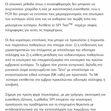
Οι κλασικές μέθοδοι όπως ο ανοσοφθορισμός δεν μπορούν να
ανιχνεύσουν χλαμύδια ή ιούς με ικανοποιητική ευαισθησία, ενώ η
PCR δεν μπορεί να εντοπίσει τους μικροοργανισμούς στο εσωτερικό
των κυττάρων αλλά ούτε και να καθορίσει τον ακριβή τύπο του
TM
μολυσμένου κυττάρου. Αντίθετα το SPI Test
παρέχει σαφείς
πληροφορίες για αυτές τις παραμέτρους.
Οι δύο κυριότερες επιπλοκές που μπορεί να προκαλέσει η παρουσία
των παραπάνω παθογόνων στο σπέρμα είναι: 1) η επιδείνωση των
χαρακτηριστικών του σπέρματος με αποτέλεσμα την αδυναμία
σύλληψης και 2) η κάθετη μετάδοση των ενδοκυττάριων παθογόνων
από το εσωτερικό του σπερματοζωαρίου στο εσωτερικό του πρώτου
εμβρυικού κυττάρου. Το έμβρυο τότε γίνεται αντιγονικό, δηλαδή στο
γυναικείο σώμα αναγνωρίζεται σαν “ξένο” με αποτέλεσμα να
κινητοποιούνται ειδικά κύτταρα (NK cells) για προστασία. Τα NK
κύτταρα επιτίθενται στο έμβρυο προκαλώντας αδυναμία σύλληψης ή
αποβολή.
Σήμερα για πρώτη φορά παγκοσμίως, με μια γρήγορη, οικονομική και
ευαίσθητη εξέταση, η μέθοδος SPI επιτρέπει την αιτιολογική
προσέγγιση του προβλήματος και τη στοχευμένη θεραπεία με
αντιβιοτικά/αντιιικά για την καταπολέμηση των λοιμώξεων που